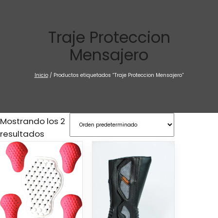
Saltar
al
contenido
Traje Proteccion
Mensajero
Inicio
/ Productos etiquetados “Traje Proteccion Mensajero”
Mostrando los 2
resultados