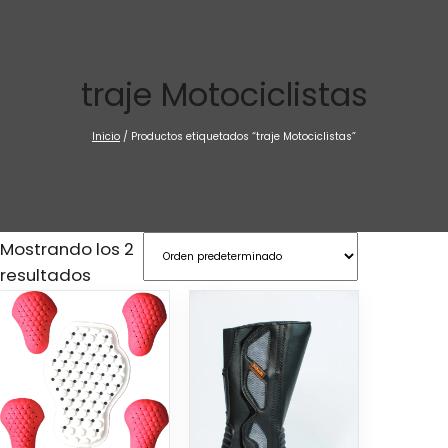
Saltar
al
contenido
traje Motociclistas
Inicio
/ Productos etiquetados “traje Motociclistas”
Mostrando los 2
resultados