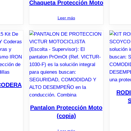
Chaqueta Protección Moto
Leer más
 CODERA
ROD
Pantalon Protección Moto
(copia)
Leer más