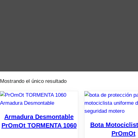
Saltar
al
contenido
Mostrando el único resultado
Armadura Desmontable
Bota Motociclis
PrOmOt TORMENTA 1060
PrOmOt