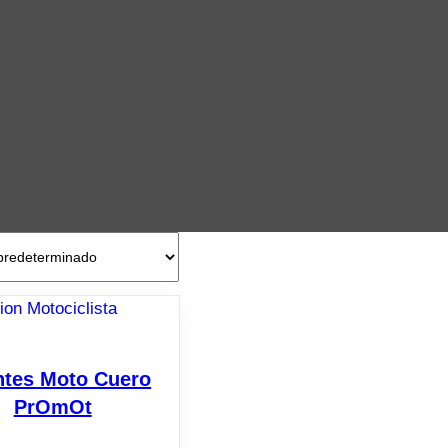
tes Moto Cuero
PrOmOt