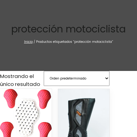
Saltar
al
contenido
protección motociclista
Inicio
/ Productos etiquetados “protección motociclista”
Mostrando el
único resultado