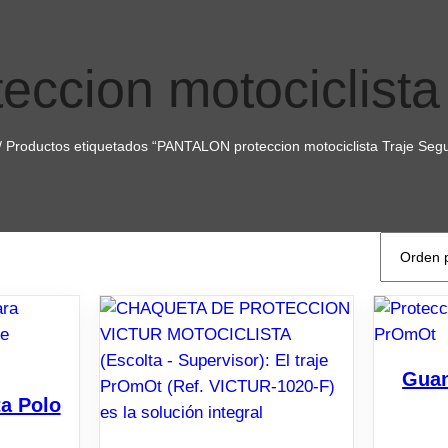
cion motociclista
/ Productos etiquetados “PANTALON proteccion motociclista Traje Segu
Guan
ta Polo