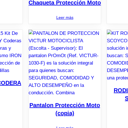
Chaqueta Protección Moto
Leer más
 CODERA
ROD
Pantalon Protección Moto
(copia)
Leer más