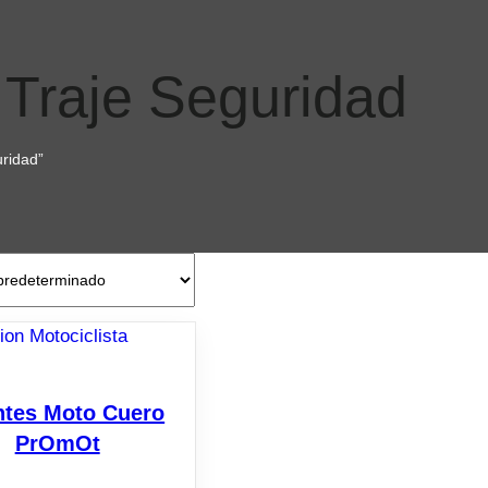
 Traje Seguridad
ridad”
tes Moto Cuero
PrOmOt