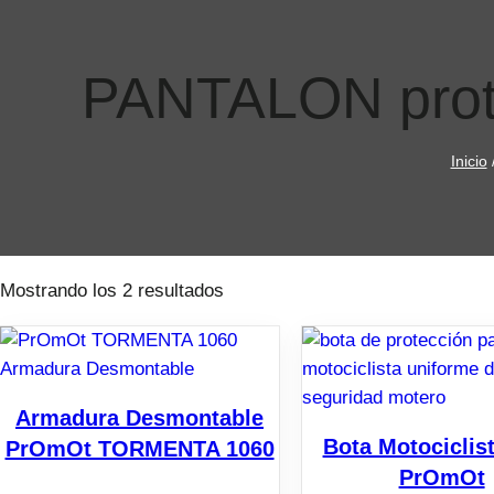
Saltar
al
contenido
PANTALON protec
Inicio
Mostrando los 2 resultados
Armadura Desmontable
Bota Motociclis
PrOmOt TORMENTA 1060
PrOmOt