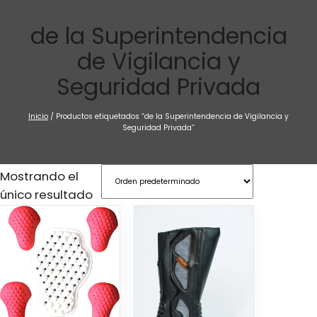
Saltar
al
de la Superintendencia
contenido
de Vigilancia y
Seguridad Privada
Inicio
/ Productos etiquetados “de la Superintendencia de Vigilancia y
Seguridad Privada”
Mostrando el
único resultado