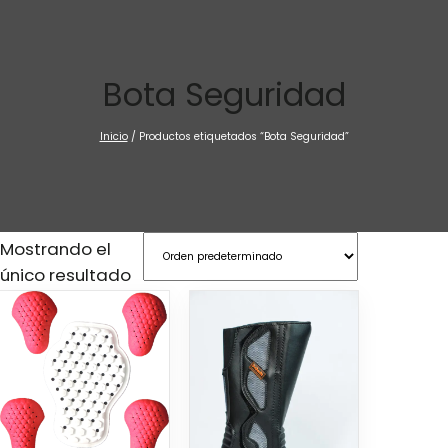
Saltar
al
contenido
Bota Seguridad
Inicio
/ Productos etiquetados “Bota Seguridad”
Mostrando el
único resultado