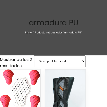
Saltar
al
contenido
armadura PU
Inicio
/ Productos etiquetados “armadura PU”
Mostrando los 2
resultados