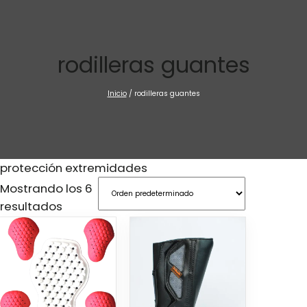
Saltar
al
contenido
rodilleras guantes
Inicio
/ rodilleras guantes
protección extremidades
Mostrando los 6
resultados