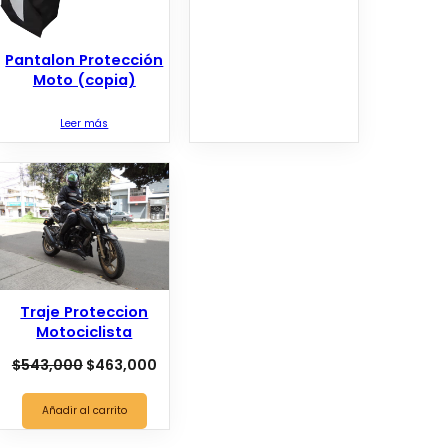
Pantalon Protección
Moto (copia)
Leer más
Traje Proteccion
Motociclista
El
El
$
543,000
$
463,000
precio
precio
original
actual
Añadir al carrito
era:
es: